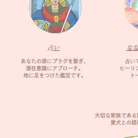
​占い
な
あなたの源にプラグを繋ぎ、
占い
潜在意識にアプローチ。
ヒーリ
地に足をつけた鑑定です。
ト
大切な家族である
愛犬との経