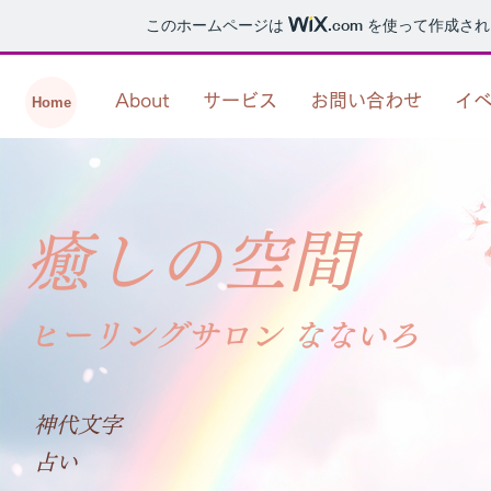
このホームページは
.com
を使って作成され
About
サービス
お問い合わせ
イ
Home
癒しの空間
ヒーリングサロン なないろ
神代文字
占い